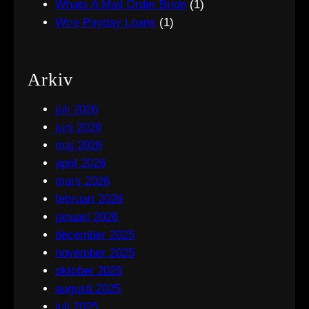
Whats A Mail Order Bride
(1)
Wire Payday Loans
(1)
Arkiv
juli 2026
juni 2026
maj 2026
april 2026
mars 2026
februari 2026
januari 2026
december 2025
november 2025
oktober 2025
augusti 2025
juli 2025