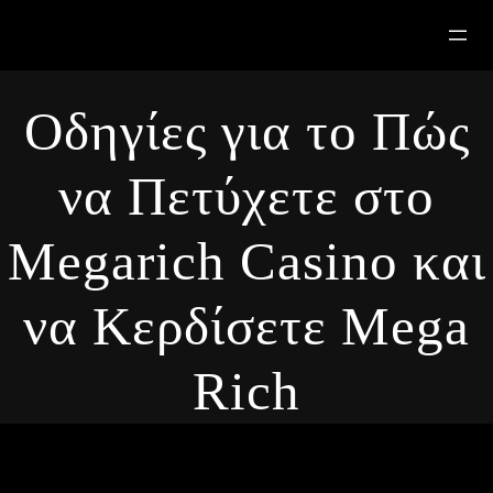
Hoppa
till
innehåll
Οδηγίες για το Πώς
να Πετύχετε στο
Megarich Casino και
να Κερδίσετε Mega
Rich