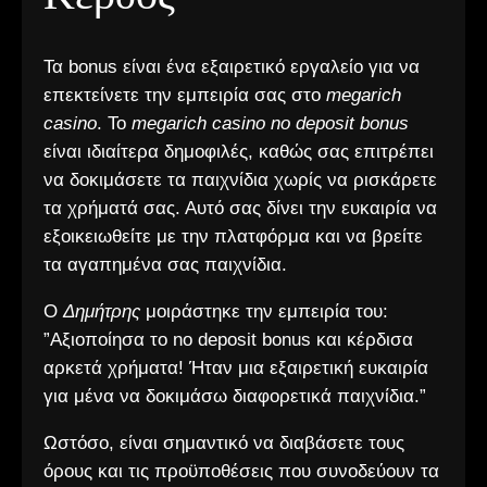
Τα bonus είναι ένα εξαιρετικό εργαλείο για να
επεκτείνετε την εμπειρία σας στο
megаrich
casino
. Το
megarich casino no deposit bonus
είναι ιδιαίτερα δημοφιλές, καθώς σας επιτρέπει
να δοκιμάσετε τα παιχνίδια χωρίς να ρισκάρετε
τα χρήματά σας. Αυτό σας δίνει την ευκαιρία να
εξοικειωθείτε με την πλατφόρμα και να βρείτε
τα αγαπημένα σας παιχνίδια.
Ο
Δημήτρης
μοιράστηκε την εμπειρία του:
”Αξιοποίησα το no deposit bonus και κέρδισα
αρκετά χρήματα! Ήταν μια εξαιρετική ευκαιρία
για μένα να δοκιμάσω διαφορετικά παιχνίδια.”
Ωστόσο, είναι σημαντικό να διαβάσετε τους
όρους και τις προϋποθέσεις που συνοδεύουν τα