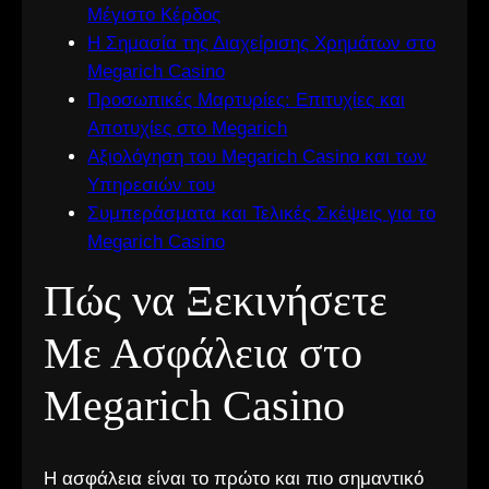
Μέγιστο Κέρδος
Η Σημασία της Διαχείρισης Χρημάτων στο
Megarich Casino
Προσωπικές Μαρτυρίες: Επιτυχίες και
Αποτυχίες στο Megarich
Αξιολόγηση του Megarich Casino και των
Υπηρεσιών του
Συμπεράσματα και Τελικές Σκέψεις για το
Megarich Casino
Πώς να Ξεκινήσετε
Με Ασφάλεια στο
Megarich Casino
Η ασφάλεια είναι το πρώτο και πιο σημαντικό