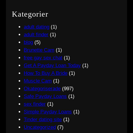
Kategorier
adult dating
(1)
adult finder
(1)
blog
(5)
Brunette Cam
(1)
free gay sex chat
(1)
Get A Payday Loan Today
(1)
How To Buy A Bride
(1)
Muscle Cam
(1)
Okategoriserade
(997)
Safe Payday Loans
(1)
sex finder
(1)
Simple Payday Loans
(1)
Tinder dating site
(1)
Uncategorized
(7)