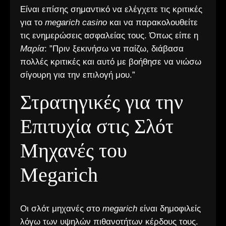
Είναι επίσης σημαντικό να ελέγχετε τις κριτικές
για το
megarich casino
και να παρακολουθείτε
τις ενημερώσεις ασφαλείας τους. Όπως είπε η
Μαρία
: ”Πριν ξεκινήσω να παίζω, διάβασα
πολλές κριτικές και αυτό με βοήθησε να νιώσω
σίγουρη για την επιλογή μου.”
Στρατηγικές για την
Επιτυχία στις Σλότ
Μηχανές του
Megarich
Οι σλότ μηχανές στο
megаrich
είναι δημοφιλείς
λόγω των υψηλών πιθανοτήτων κέρδους τους.