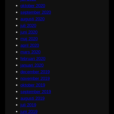
oktober 2020
september 2020
augusti 2020
juli 2020
juni 2020
maj 2020
april 2020
mars 2020
februari 2020
januari 2020
december 2019
november 2019
oktober 2019
september 2019
augusti 2019
juli 2019
juni 2019