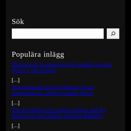
Sök
S
e
a
Populära inlägg
r
c
Disfruta de la emoción del penaltis casino
gratis y sin riesgos
h
[…]
Suggerimenti per migliorare la tua
esperienza su Tipico Casino tipico
[…]
The Evolution of Casino Cosmo and Its
Impact on the Online Gaming Industry
[…]