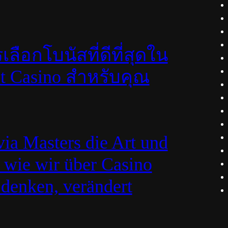
รเลือกโบนัสที่ดีที่สุดใน
et Casino สำหรับคุณ
ia Masters die Art und
 wie wir über Casino
 denken, verändert