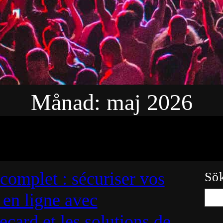
Månad:
maj 2026
complet : sécuriser vos
Sö
S
 en ligne avec
e
ecard et les solutions de
a