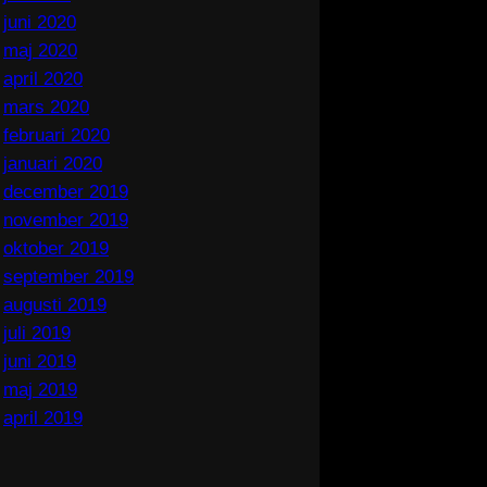
juni 2020
maj 2020
april 2020
mars 2020
februari 2020
januari 2020
december 2019
november 2019
oktober 2019
september 2019
augusti 2019
juli 2019
juni 2019
maj 2019
april 2019