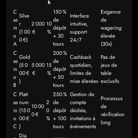
k
C
150 %
Exigence
Silve
Interface
as
de
de
r
2 000
10
intuitive,
in
dépôt
wagering
(1 00
€
%
support
o
+ 30
élevée
0 €)
24/7
A
tours
(30x)
C
200 %
Gold
Cashback
Pas de
as
de
(5 0
5 000
15
quotidien,
jeux de
in
dépôt
00 €
€
%
limites de
table
o
+ 50
)
mise élevées
exclusifs
B
tours
C
Plati
250 %
Gestion de
Processus
as
num
2
de
compte
10 00
de
in
(15 0
0
dépôt
dédiée,
0 €
vérification
o
00 €
%
+ 100
invitations à
long
C
)
tours
événements
Dia