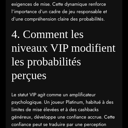
exigences de mise. Cette dynamique renforce
l’importance d’un cadre de jeu responsable et
d’une compréhension claire des probabilités.
4. Comment les
niveaux VIP modifient
les probabilités
perçues
Le statut VIP agit comme un amplificateur
psychologique. Un joueur Platinum, habitué à des
limites de mise élevées et à des cashbacks
généreux, développe une confiance accrue. Cette
confiance peut se traduire par une perception