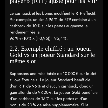
player » (RTP) ajusté pour les VIP
Le cashback et les bonus modifient le RTP effectif.
Par exemple, un slot à 96 % de RTP combiné à un
cashback de 10 % sur les pertes augmente le
rendement réel à
96 % + (10 % × (1‑0,96)) ≈ 96,4 %.
2.2. Exemple chiffré : un joueur
Gold vs un joueur Standard sur le
même slot
Supposons une mise totale de 10 000 € sur le slot
« Love Fortune ». Le joueur Standard bénéficie
d’un RTP de 96 % et d’aucun cashback, donc un
gain attendu de 9 600 €. Le joueur Gold bénéficie
d’un cashback de 15 % sur les pertes et d’un
bonus de 20 % de mise supplémentaire. Si la