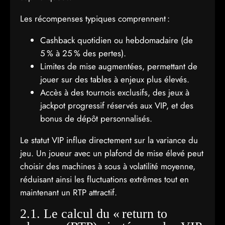
Les récompenses typiques comprennent :
Cashback quotidien ou hebdomadaire (de
5 % à 25 % des pertes).
Limites de mise augmentées, permettant de
jouer sur des tables à enjeux plus élevés.
Accès à des tournois exclusifs, des jeux à
jackpot progressif réservés aux VIP, et des
bonus de dépôt personnalisés.
Le statut VIP influe directement sur la variance du
jeu. Un joueur avec un plafond de mise élevé peut
choisir des machines à sous à volatilité moyenne,
réduisant ainsi les fluctuations extrêmes tout en
maintenant un RTP attractif.
2.1. Le calcul du « return to