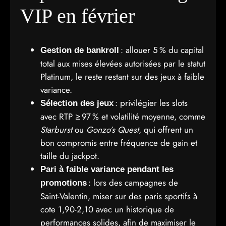
VIP en février
: allouer 5 % du capital
Gestion de bankroll
total aux mises élevées autorisées par le statut
Platinum, le reste restant sur des jeux à faible
variance.
: privilégier les slots
Sélection des jeux
avec RTP ≥ 97 % et volatilité moyenne, comme
Starburst
ou
Gonzo’s Quest
, qui offrent un
bon compromis entre fréquence de gain et
taille du jackpot.
Pari à faible variance pendant les
: lors des campagnes de
promotions
Saint‑Valentin, miser sur des paris sportifs à
cote 1,90‑2,10 avec un historique de
performances solides, afin de maximiser le