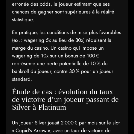
erronée des odds, le joueur estimant que ses
chances de gagner sont supérieures à la réalité
statistique.
En pratique, les conditions de mise plus favorables
(ex. : wagering 5x au lieu de 30x) réduisent la
marge du casino. Un casino qui impose un
wagering de 10x sur un bonus de 100 €
représente une perte potentielle de 10 % du
bankroll du joueur, contre 30 % pour un joueur
standard.
Étude de cas : évolution du taux
de victoire d’un joueur passant de
Silver à Platinum
Un joueur Silver jouait 2 000 € par mois sur le slot
« Cupid’s Arrow », avec un taux de victoire de