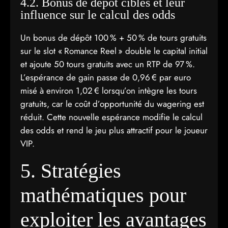
4.2. Bonus de dépôt ciblés et leur
influence sur le calcul des odds
Un bonus de dépôt 100 % + 50 % de tours gratuits
sur le slot « Romance Reel » double le capital initial
et ajoute 50 tours gratuits avec un RTP de 97 %.
L’espérance de gain passe de 0,96 € par euro
misé à environ 1,02 € lorsqu’on intègre les tours
gratuits, car le coût d’opportunité du wagering est
réduit. Cette nouvelle espérance modifie le calcul
des odds et rend le jeu plus attractif pour le joueur
VIP.
5. Stratégies
mathématiques pour
exploiter les avantages