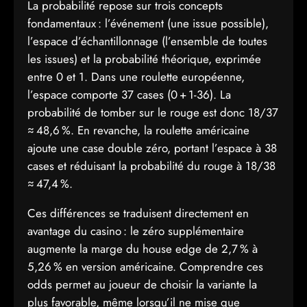
La probabilité repose sur trois concepts
fondamentaux : l’événement (une issue possible),
l’espace d’échantillonnage (l’ensemble de toutes
les issues) et la probabilité théorique, exprimée
entre 0 et 1. Dans une roulette européenne,
l’espace comporte 37 cases (0 + 1‑36). La
probabilité de tomber sur le rouge est donc 18/37
≈ 48,6 %. En revanche, la roulette américaine
ajoute une case double zéro, portant l’espace à 38
cases et réduisant la probabilité du rouge à 18/38
≈ 47,4 %.
Ces différences se traduisent directement en
avantage du casino : le zéro supplémentaire
augmente la marge du house edge de 2,7 % à
5,26 % en version américaine. Comprendre ces
odds permet au joueur de choisir la variante la
plus favorable, même lorsqu’il ne mise que