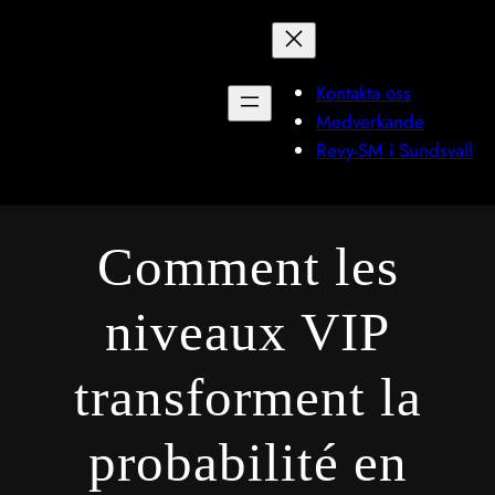
Hoppa
till
innehåll
Kontakta oss
Medverkande
Revy-SM i Sundsvall
Comment les
niveaux VIP
transforment la
probabilité en