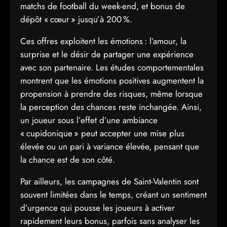
matchs de football du week‑end, et bonus de
dépôt « cœur » jusqu’à 200 %.
Ces offres exploitent les émotions : l’amour, la
surprise et le désir de partager une expérience
avec son partenaire. Les études comportementales
montrent que les émotions positives augmentent la
propension à prendre des risques, même lorsque
la perception des chances reste inchangée. Ainsi,
un joueur sous l’effet d’une ambiance
« cupidonique » peut accepter une mise plus
élevée ou un pari à variance élevée, pensant que
la chance est de son côté.
Par ailleurs, les campagnes de Saint‑Valentin sont
souvent limitées dans le temps, créant un sentiment
d’urgence qui pousse les joueurs à activer
rapidement leurs bonus, parfois sans analyser les