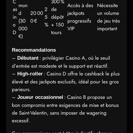
C
300 %
mon
Accès à des
Nécessite
as
2
de
d
20 00
jackpots
un volume
in
5
dépôt
(30
0 €
progressifs
de jeu très
o
%
+ 150
000
VIP
important
D
tours
€)
Recommandations
–
: privilégier Casino A, où le seuil
Débutant
d’entrée est modeste et le support est réactif.
–
: Casino D offre le cashback le plus
High‑roller
élevé et des jackpots exclusifs, idéal pour les gros
parieurs.
–
: Casino B propose un
Joueur occasionnel
bon compromis entre exigences de mise et bonus
de Saint‑Valentin, sans imposer de wagering
excessif.