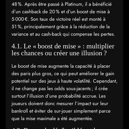
48 %. Après être passé à Platinum, il a bénéficié
d’un cashback de 20 % et d’un boost de mise à
5 000 €. Son taux de victoire réel est monté à
51 %, principalement grâce à la réduction de la
variance et au cash‑back qui compense les pertes.
4.1. Le « boost de mise » : multiplier
les chances ou créer une illusion ?
Le boost de mise augmente la capacité à placer
des paris plus gros, ce qui peut améliorer le gain
potentiel sur des jeux à haute volatilité. Cependant,
il ne change pas les odds sous‑jacents ; il crée
surtout l’illusion d’une probabilité accrue. Les
joueurs doivent donc mesurer l’impact sur leur
bankroll et éviter de sur‑jouer simplement parce
que la mise maximale a été augmentée.