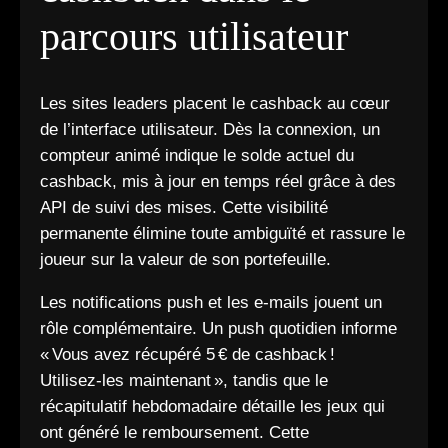
parcours utilisateur
Les sites leaders placent le cashback au cœur
de l’interface utilisateur. Dès la connexion, un
compteur animé indique le solde actuel du
cashback, mis à jour en temps réel grâce à des
API de suivi des mises. Cette visibilité
permanente élimine toute ambiguïté et rassure le
joueur sur la valeur de son portefeuille.
Les notifications push et les e‑mails jouent un
rôle complémentaire. Un push quotidien informe
« Vous avez récupéré 5 € de cashback !
Utilisez‑les maintenant », tandis que le
récapitulatif hebdomadaire détaille les jeux qui
ont généré le remboursement. Cette