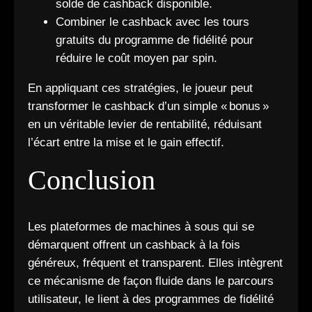
solde de cashback disponible.
Combiner le cashback avec les tours
gratuits du programme de fidélité pour
réduire le coût moyen par spin.
En appliquant ces stratégies, le joueur peut
transformer le cashback d’un simple « bonus »
en un véritable levier de rentabilité, réduisant
l’écart entre la mise et le gain effectif.
Conclusion
Les plateformes de machines à sous qui se
démarquent offrent un cashback à la fois
généreux, fréquent et transparent. Elles intègrent
ce mécanisme de façon fluide dans le parcours
utilisateur, le lient à des programmes de fidélité