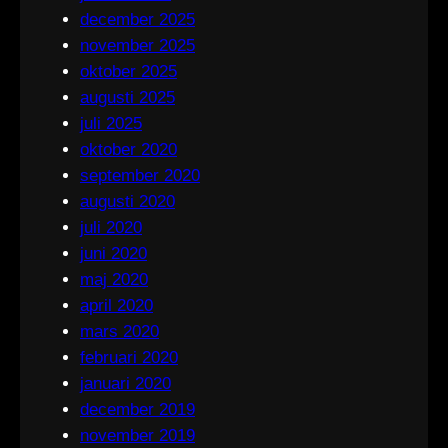
december 2025
november 2025
oktober 2025
augusti 2025
juli 2025
oktober 2020
september 2020
augusti 2020
juli 2020
juni 2020
maj 2020
april 2020
mars 2020
februari 2020
januari 2020
december 2019
november 2019