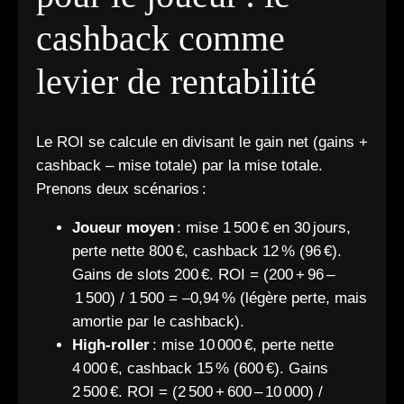
cashback comme
levier de rentabilité
Le ROI se calcule en divisant le gain net (gains +
cashback – mise totale) par la mise totale.
Prenons deux scénarios :
Joueur moyen
: mise 1 500 € en 30 jours,
perte nette 800 €, cashback 12 % (96 €).
Gains de slots 200 €. ROI = (200 + 96 –
1 500) / 1 500 = –0,94 % (légère perte, mais
amortie par le cashback).
High‑roller
: mise 10 000 €, perte nette
4 000 €, cashback 15 % (600 €). Gains
2 500 €. ROI = (2 500 + 600 – 10 000) /