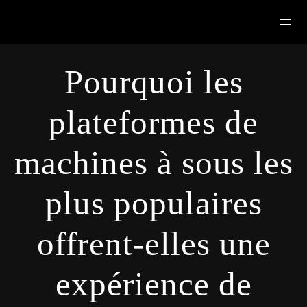
Hoppa
till
innehåll
Pourquoi les
plateformes de
machines à sous les
plus populaires
offrent‑elles une
expérience de