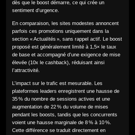
dès que le boost démarre, ce qui crée un
sentiment d’urgence.
En comparaison, les sites modestes annoncent
parfois ces promotions uniquement dans la
section « Actualités », sans rappel actif. Le boost
proposé est généralement limité à 1,5× le taux
de base et accompagné d’une exigence de mise
élevée (10x le cashback), réduisant ainsi
l’attractivité.
L’impact sur le trafic est mesurable. Les
plateformes leaders enregistrent une hausse de
35 % du nombre de sessions actives et une
augmentation de 22 % du volume de mises
pendant les boosts, tandis que les concurrents
voient une hausse marginale de 8 % à 10 %.
Cette différence se traduit directement en