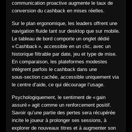
communication proactive augmente le taux de
conversion du cashback en mises réelles.
Sur le plan ergonomique, les leaders offrent une
navigation fluide tant sur desktop que sur mobile.
Le tableau de bord comporte un onglet dédié
« Cashback », accessible en un clic, avec un
historique filtrable par date, jeu et type de mise.
En comparaison, les plateformes modestes
intègrent parfois le cashback dans une
sous‑section cachée, accessible uniquement via
le centre d’aide, ce qui décourage l’usage.
Psychologiquement, le sentiment de « gain
assuré » agit comme un renforcement positif.
Savoir qu’une partie des pertes sera récupérée
incite le joueur à prolonger ses sessions, à
explorer de nouveaux titres et à augmenter son