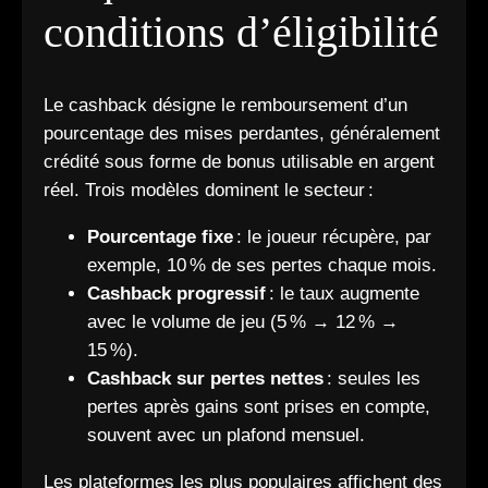
conditions d’éligibilité
Le cashback désigne le remboursement d’un
pourcentage des mises perdantes, généralement
crédité sous forme de bonus utilisable en argent
réel. Trois modèles dominent le secteur :
Pourcentage fixe
: le joueur récupère, par
exemple, 10 % de ses pertes chaque mois.
Cashback progressif
: le taux augmente
avec le volume de jeu (5 % → 12 % →
15 %).
Cashback sur pertes nettes
: seules les
pertes après gains sont prises en compte,
souvent avec un plafond mensuel.
Les plateformes les plus populaires affichent des