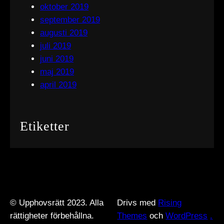
oktober 2019
september 2019
augusti 2019
juli 2019
juni 2019
maj 2019
april 2019
Etiketter
© Upphovsrätt 2023. Alla
Drivs med
Rising
rättigheter förbehållna.
Themes
och
WordPress
.