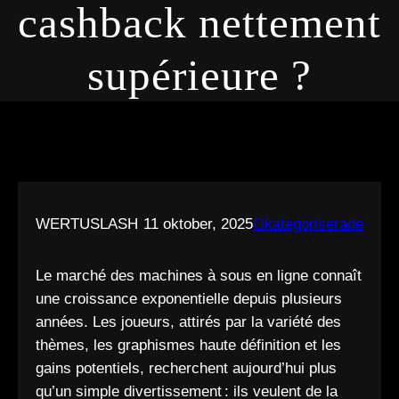
cashback nettement
supérieure ?
WERTUSLASH
11 oktober, 2025
Okategoriserade
Le marché des machines à sous en ligne connaît
une croissance exponentielle depuis plusieurs
années. Les joueurs, attirés par la variété des
thèmes, les graphismes haute définition et les
gains potentiels, recherchent aujourd’hui plus
qu’un simple divertissement : ils veulent de la