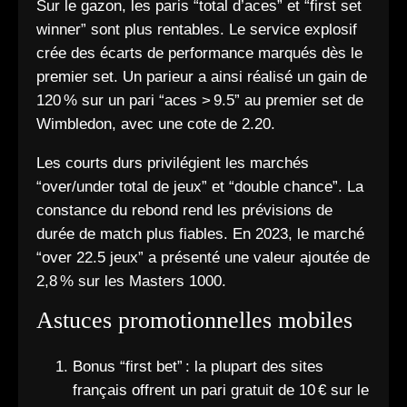
Sur le gazon, les paris “total d’aces” et “first set
winner” sont plus rentables. Le service explosif
crée des écarts de performance marqués dès le
premier set. Un parieur a ainsi réalisé un gain de
120 % sur un pari “aces > 9.5” au premier set de
Wimbledon, avec une cote de 2.20.
Les courts durs privilégient les marchés
“over/under total de jeux” et “double chance”. La
constance du rebond rend les prévisions de
durée de match plus fiables. En 2023, le marché
“over 22.5 jeux” a présenté une valeur ajoutée de
2,8 % sur les Masters 1000.
Astuces promotionnelles mobiles
Bonus “first bet” : la plupart des sites
français offrent un pari gratuit de 10 € sur le