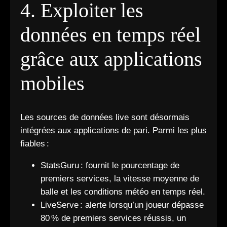
4. Exploiter les
données en temps réel
grâce aux applications
mobiles
Les sources de données live sont désormais
intégrées aux applications de pari. Parmi les plus
fiables :
StatsGuru : fournit le pourcentage de
premiers services, la vitesse moyenne de
balle et les conditions météo en temps réel.
LiveServe : alerte lorsqu’un joueur dépasse
80 % de premiers services réussis, un