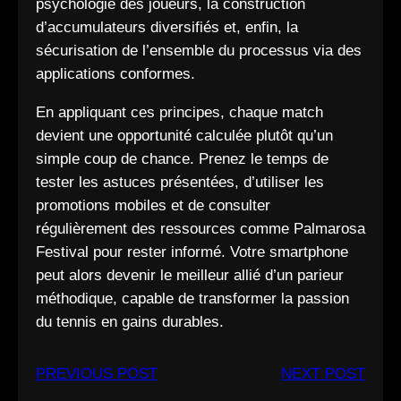
psychologie des joueurs, la construction
d’accumulateurs diversifiés et, enfin, la
sécurisation de l’ensemble du processus via des
applications conformes.
En appliquant ces principes, chaque match
devient une opportunité calculée plutôt qu’un
simple coup de chance. Prenez le temps de
tester les astuces présentées, d’utiliser les
promotions mobiles et de consulter
régulièrement des ressources comme Palmarosa
Festival pour rester informé. Votre smartphone
peut alors devenir le meilleur allié d’un parieur
méthodique, capable de transformer la passion
du tennis en gains durables.
PREVIOUS POST
NEXT POST