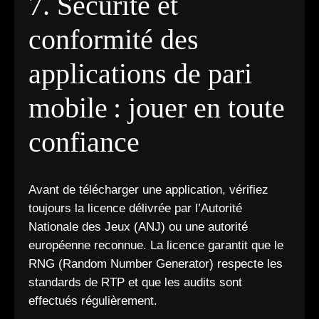
7. Sécurité et
conformité des
applications de pari
mobile : jouer en toute
confiance
Avant de télécharger une application, vérifiez
toujours la licence délivrée par l’Autorité
Nationale des Jeux (ANJ) ou une autorité
européenne reconnue. La licence garantit que le
RNG (Random Number Generator) respecte les
standards de RTP et que les audits sont
effectués régulièrement.