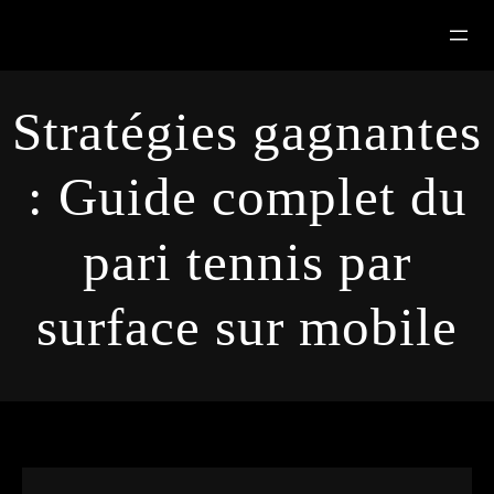
Hoppa
till
innehåll
Stratégies gagnantes
: Guide complet du
pari tennis par
surface sur mobile