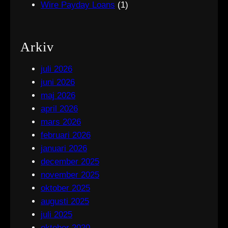
Wire Payday Loans
(1)
Arkiv
juli 2026
juni 2026
maj 2026
april 2026
mars 2026
februari 2026
januari 2026
december 2025
november 2025
oktober 2025
augusti 2025
juli 2025
oktober 2020