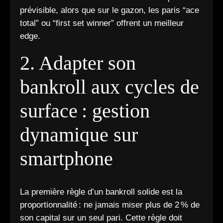
prévisible, alors que sur le gazon, les paris “ace
total” ou “first set winner” offrent un meilleur
edge.
2. Adapter son
bankroll aux cycles de
surface : gestion
dynamique sur
smartphone
La première règle d’un bankroll solide est la
proportionnalité : ne jamais miser plus de 2 % de
son capital sur un seul pari. Cette règle doit