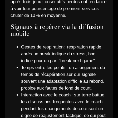
après trois jeux consécutifs perdus ont tendance
à voir leur pourcentage de premiers services
chuter de 10 % en moyenne.
Signaux à repérer via la diffusion
mobile
Gestes de respiration : respiration rapide
après un break indique du stress, bon
indice pour un pari “break next game”.
Temps entre les points : un allongement du
temps de récupération sur dur signale
souvent une adaptation difficile au rebond,
propice aux fautes de fond de court.
Interaction avec le coach : sur terre battue,
les discussions fréquentes avec le coach
pendant les changements de côté sont un
signe de réajustement tactique, ce qui peut