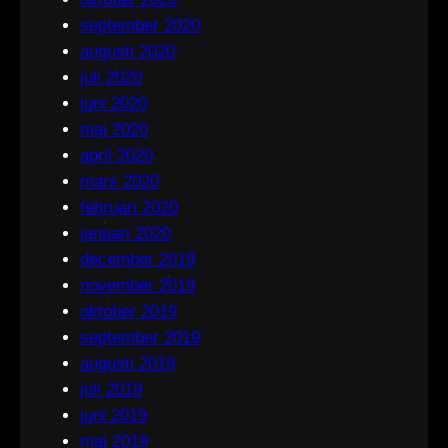
september 2020
augusti 2020
juli 2020
juni 2020
maj 2020
april 2020
mars 2020
februari 2020
januari 2020
december 2019
november 2019
oktober 2019
september 2019
augusti 2019
juli 2019
juni 2019
maj 2019