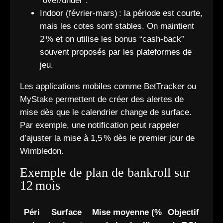
“over/under”.
Indoor (février‑mars) : la période est courte,
mais les cotes sont stables. On maintient
2 % et on utilise les bonus “cash‑back”
souvent proposés par les plateformes de
jeu.
Les applications mobiles comme BetTracker ou
MyStake permettent de créer des alertes de
mise dès que le calendrier change de surface.
Par exemple, une notification peut rappeler
d’ajuster la mise à 1,5 % dès le premier jour de
Wimbledon.
Exemple de plan de bankroll sur
12 mois
Péri
Surface
Mise moyenne (%
Objectif