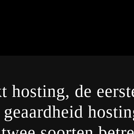
kt hosting, de eerst
 geaardheid hostin
 twee soorten betre