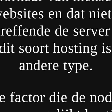
websites en dat nie
reffende de serve
it soort hosting i
andere type.
e factor die de no