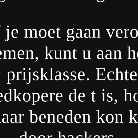
f je moet gaan ver
emen, kunt u aan h
w prijsklasse. Echte
edkopere de t is, h
aar beneden kon k
door hackers.