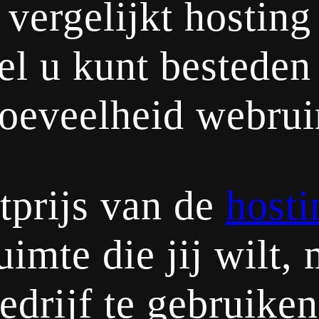
 vergelijkt hostin
l u kunt besteden
hoeveelheid webruim
tprijs van de
hosti
imte die jij wilt, 
edrijf te gebruiken