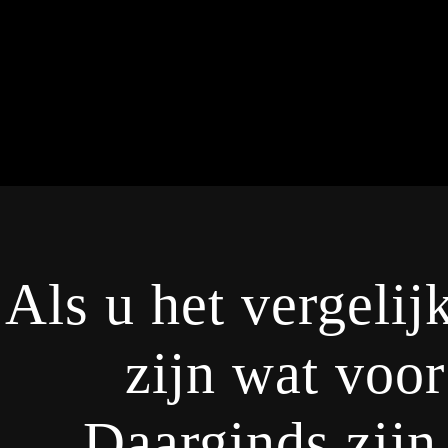
Hoppa
till
innehåll
Als u het vergelij
zijn wat voor
Daarginds zijn