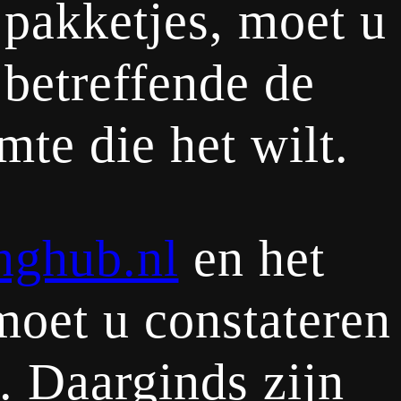
g pakketjes, moet u
 betreffende de
te die het wilt.
nghub.nl
en het
moet u constateren
. Daarginds zijn