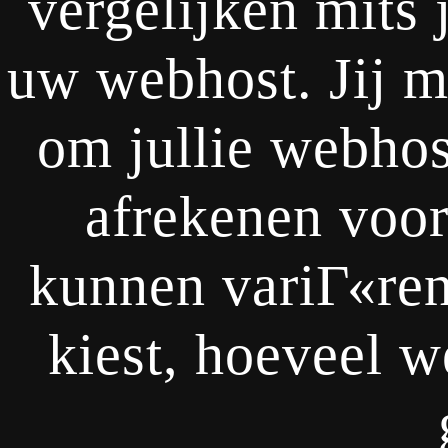
vergelijken mits j
uw webhost. Jij m
om jullie webhost
afrekenen voo
kunnen variГ«ren 
kiest, hoeveel w