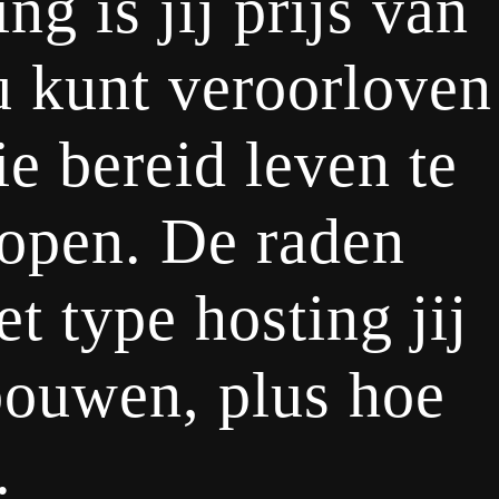
ng is jij prijs van
u kunt veroorloven
ie bereid leven te
open. De raden
t type hosting jij
 bouwen, plus hoe
.