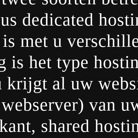
lus dedicated host
 is met u verschill
g is het type hosti
krijgt al uw webs
webserver) van uw
kant, shared hosti