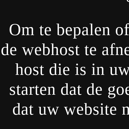
Om te bepalen o
de webhost te afn
host die is in u
starten dat de go
dat uw website n